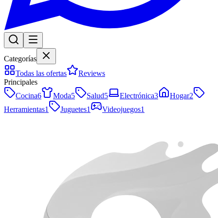
Categorías
Todas las ofertas
Reviews
Principales
Cocina
6
Moda
5
Salud
5
Electrónica
3
Hogar
2
Herramientas
1
Juguetes
1
Videojuegos
1