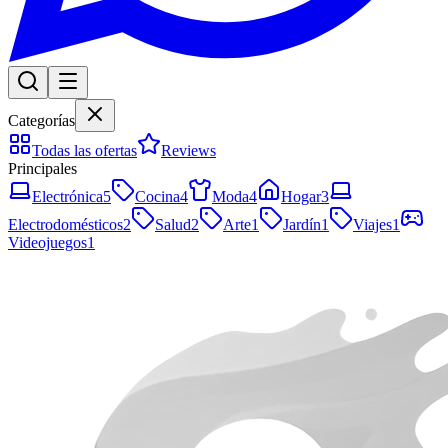
Categorías
Todas las ofertas
Reviews
Principales
Electrónica
5
Cocina
4
Moda
4
Hogar
3
Electrodomésticos
2
Salud
2
Arte
1
Jardín
1
Viajes
1
Videojuegos
1