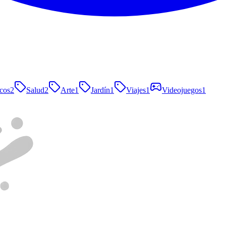
cos
2
Salud
2
Arte
1
Jardín
1
Viajes
1
Videojuegos
1