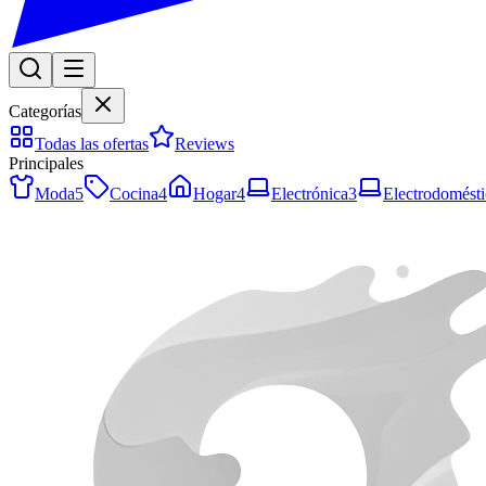
Categorías
Todas las ofertas
Reviews
Principales
Moda
5
Cocina
4
Hogar
4
Electrónica
3
Electrodomésti