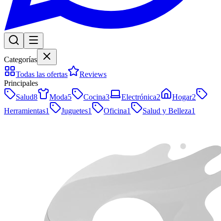
Categorías
Todas las ofertas
Reviews
Principales
Salud
8
Moda
5
Cocina
3
Electrónica
2
Hogar
2
Herramientas
1
Juguetes
1
Oficina
1
Salud y Belleza
1