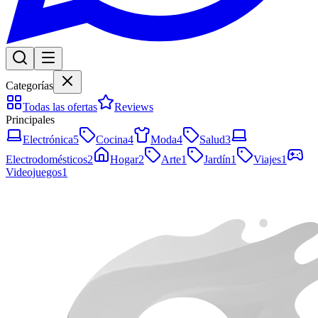
Categorías
Todas las ofertas
Reviews
Principales
Electrónica
5
Cocina
4
Moda
4
Salud
3
Electrodomésticos
2
Hogar
2
Arte
1
Jardín
1
Viajes
1
Videojuegos
1